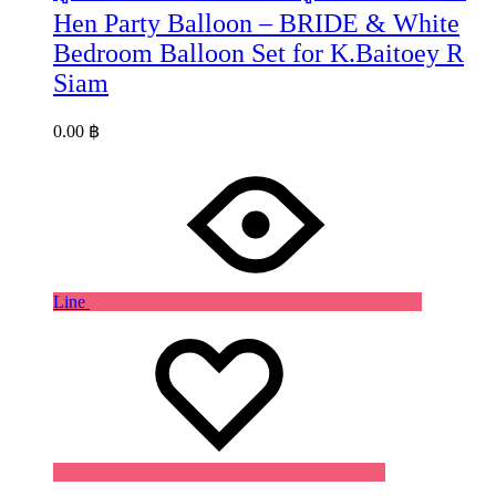
Hen Party Balloon – BRIDE & White
Bedroom Balloon Set for K.Baitoey R
Siam
0.00
฿
Line
Wishlist
Wishlist
Wishlist