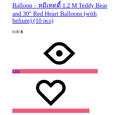
Balloon – หมีเทดดี้ 1.2 M Teddy Bear
and 30″ Red Heart Balloons (with
helium) (10 pcs)
0.00
฿
Line
Wishlist
Wishlist