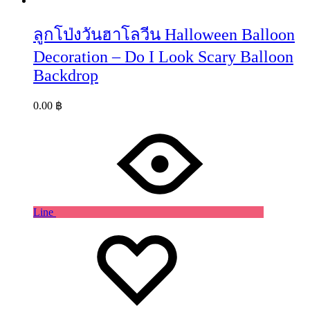
ลูกโป่งวันฮาโลวีน Halloween Balloon
Decoration – Do I Look Scary Balloon
Backdrop
0.00
฿
Line
Wishlist
Wishlist