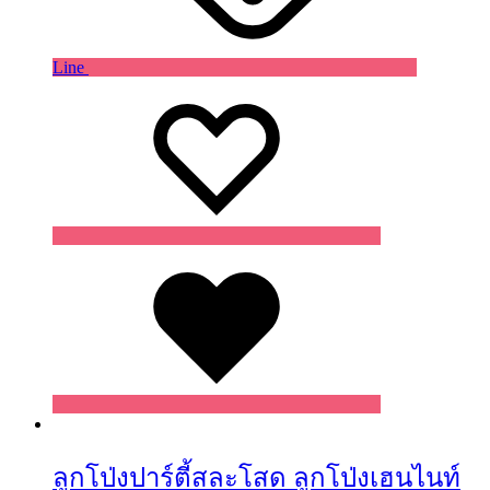
Line
Wishlist
Wishlist
Wishlist
ลูกโป่งปาร์ตี้สละโสด ลูกโป่งเฮนไนท์