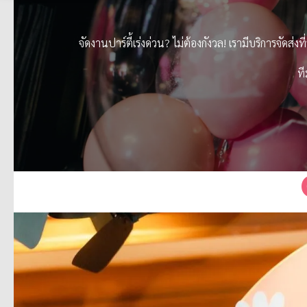
จัดงานปาร์ตี้เร่งด่วน? ไม่ต้องกังวล! เรามีบริการจัดส่
ที