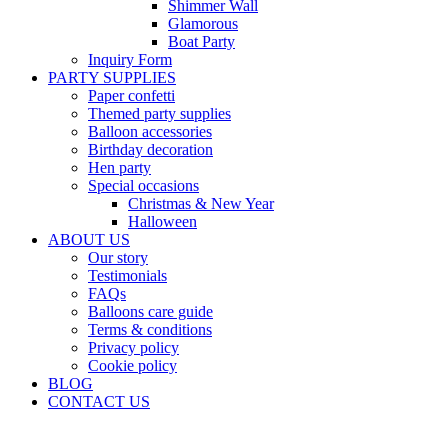
Shimmer Wall
Glamorous
Boat Party
Inquiry Form
PARTY SUPPLIES
Paper confetti
Themed party supplies
Balloon accessories
Birthday decoration
Hen party
Special occasions
Christmas & New Year
Halloween
ABOUT US
Our story
Testimonials
FAQs
Balloons care guide
Terms & conditions
Privacy policy
Cookie policy
BLOG
CONTACT US