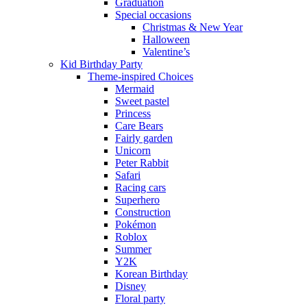
Graduation
Special occasions
Christmas & New Year
Halloween
Valentine’s
Kid Birthday Party
Theme-inspired Choices
Mermaid
Sweet pastel
Princess
Care Bears
Fairly garden
Unicorn
Peter Rabbit
Safari
Racing cars
Superhero
Construction
Pokémon
Roblox
Summer
Y2K
Korean Birthday
Disney
Floral party