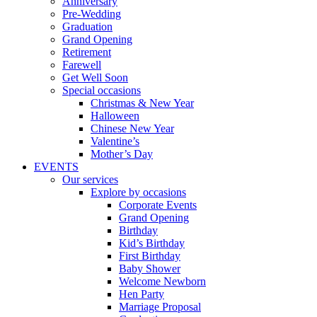
Anniversary
Pre-Wedding
Graduation
Grand Opening
Retirement
Farewell
Get Well Soon
Special occasions
Christmas & New Year
Halloween
Chinese New Year
Valentine’s
Mother’s Day
EVENTS
Our services
Explore by occasions
Corporate Events
Grand Opening
Birthday
Kid’s Birthday
First Birthday
Baby Shower
Welcome Newborn
Hen Party
Marriage Proposal