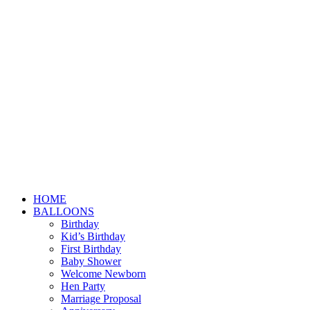
HOME
BALLOONS
Birthday
Kid’s Birthday
First Birthday
Baby Shower
Welcome Newborn
Hen Party
Marriage Proposal