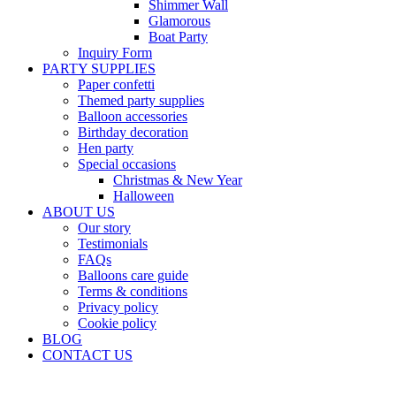
Shimmer Wall
Glamorous
Boat Party
Inquiry Form
PARTY SUPPLIES
Paper confetti
Themed party supplies
Balloon accessories
Birthday decoration
Hen party
Special occasions
Christmas & New Year
Halloween
ABOUT US
Our story
Testimonials
FAQs
Balloons care guide
Terms & conditions
Privacy policy
Cookie policy
BLOG
CONTACT US