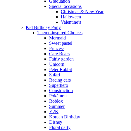
Graduation
Special occasions
Christmas & New Year
Halloween
Valentine’s
Kid Birthday Party
Theme-inspired Choices
Mermaid
Sweet pastel
Princess
Care Bears
Fairly garden
Unicorn
Peter Rabbit
Safari
Racing cars
Superhero
Construction
Pokémon
Roblox
Summer
Y2K
Korean Birthday
Disney
Floral party