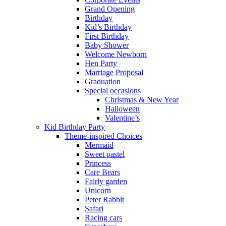
Grand Opening
Birthday
Kid’s Birthday
First Birthday
Baby Shower
Welcome Newborn
Hen Party
Marriage Proposal
Graduation
Special occasions
Christmas & New Year
Halloween
Valentine’s
Kid Birthday Party
Theme-inspired Choices
Mermaid
Sweet pastel
Princess
Care Bears
Fairly garden
Unicorn
Peter Rabbit
Safari
Racing cars