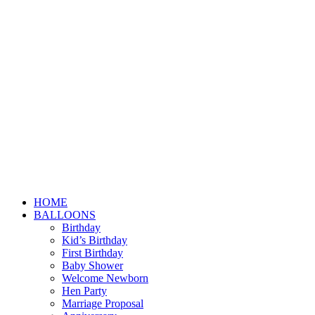
HOME
BALLOONS
Birthday
Kid’s Birthday
First Birthday
Baby Shower
Welcome Newborn
Hen Party
Marriage Proposal