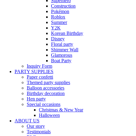
Superhero
Construction
Pokémon
Roblox
Summer
Y2K
Korean Birthday
Disney
Floral party
Shimmer Wall
Glamorous
Boat Party
Inquiry Form
PARTY SUPPLIES
Paper confetti
Themed party supplies
Balloon accessories
Birthday decoration
Hen party
Special occasions
Christmas & New Year
Halloween
ABOUT US
Our story
Testimonials