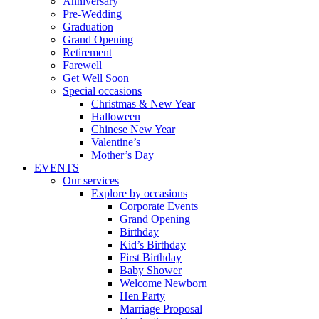
Anniversary
Pre-Wedding
Graduation
Grand Opening
Retirement
Farewell
Get Well Soon
Special occasions
Christmas & New Year
Halloween
Chinese New Year
Valentine’s
Mother’s Day
EVENTS
Our services
Explore by occasions
Corporate Events
Grand Opening
Birthday
Kid’s Birthday
First Birthday
Baby Shower
Welcome Newborn
Hen Party
Marriage Proposal