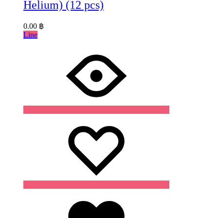
Helium) (12 pcs)
0.00
฿
Line
Wishlist
Wishlist