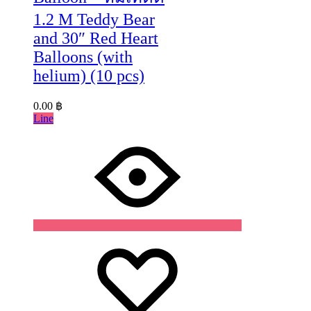
1.2 M Teddy Bear
and 30″ Red Heart
Balloons (with
helium) (10 pcs)
0.00
฿
Line