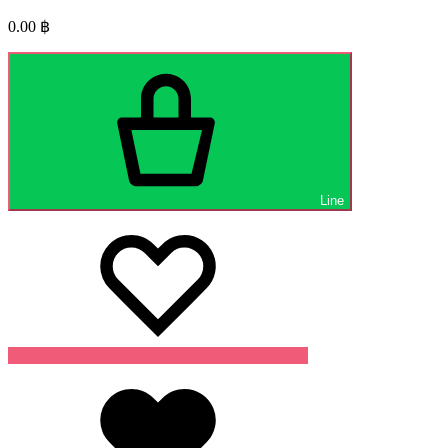
0.00
฿
Line
Wishlist
Wishlist
Wishlist