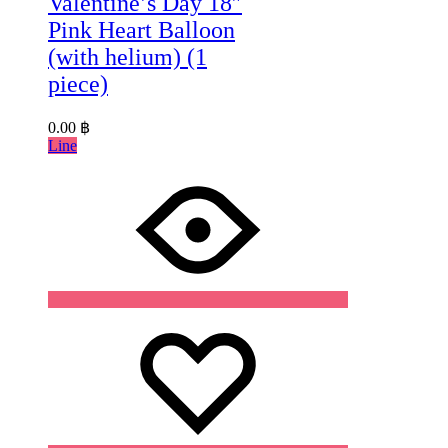
Valentine’s Day 18″
Pink Heart Balloon
(with helium) (1
piece)
0.00
฿
Line