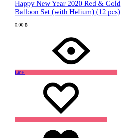
Happy New Year 2020 Red & Gold
Balloon Set (with Helium) (12 pcs)
0.00
฿
Line
Wishlist
Wishlist
Wishlist