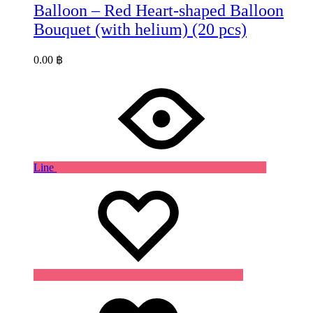
Balloon – Red Heart-shaped Balloon
Bouquet (with helium) (20 pcs)
0.00
฿
Line
Wishlist
Wishlist
Wishlist