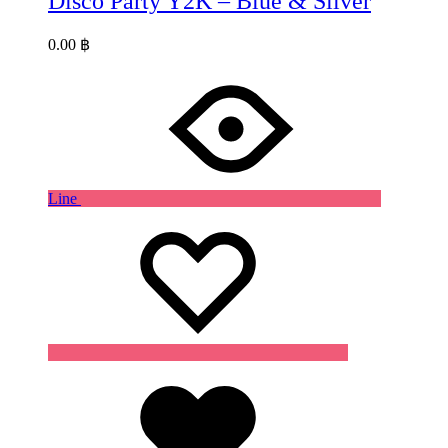
Disco Party Y2K – Blue & Silver
0.00
฿
Line
Wishlist
Wishlist
Wishlist