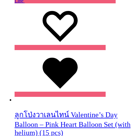
Line
Wishlist
Wishlist
Wishlist
ลูกโป่งวาเลนไทน์ Valentine’s Day
Balloon – Pink Heart Balloon Set (with
helium) (15 pcs)