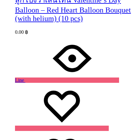
ลูกโป่งวาเลนไทน์ Valentine’s Day
Balloon – Red Heart Balloon Bouquet
(with helium) (10 pcs)
0.00
฿
Line
Wishlist
Wishlist
Wishlist