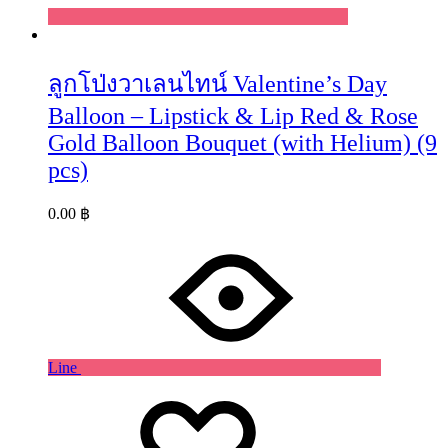
ลูกโป่งวาเลนไทน์ Valentine’s Day
Balloon – Lipstick & Lip Red & Rose
Gold Balloon Bouquet (with Helium) (9
pcs)
0.00
฿
Line
Wishlist
Wishlist