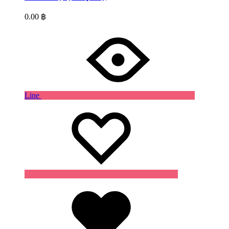
0.00
฿
Line
Wishlist
Wishlist
Wishlist