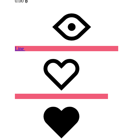
0.00
฿
Line
Wishlist
Wishlist
Wishlist