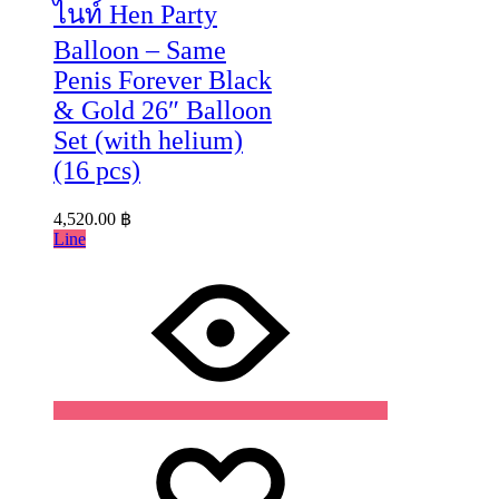
ไนท์ Hen Party
Balloon – Same
Penis Forever Black
& Gold 26″ Balloon
Set (with helium)
(16 pcs)
4,520.00
฿
Line