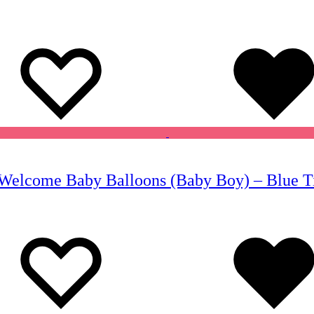
Wishlist
Wishlist
elcome Baby Balloons (Baby Boy) – Blue Tin
Wishlist
Wishlist