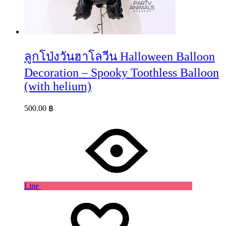
ลูกโป่งวันฮาโลวีน Halloween Balloon
Decoration – Spooky Toothless Balloon
(with helium)
500.00
฿
Line
Wishlist
Wishlist