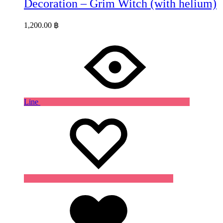
Decoration – Grim Witch (with helium)
1,200.00
฿
Line
Wishlist
Wishlist
Wishlist