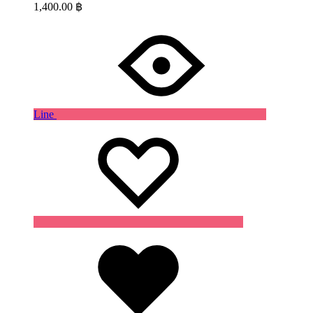
1,400.00
฿
Line
Wishlist
Wishlist
Wishlist