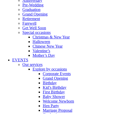
Anniversary
Pre-Wedding
Graduation
Grand Opening
Retirement
Farewell
Get Well Soon
Special occasions
Christmas & New Year
Halloween
Chinese New Year
Valentine’s
Mother’s Day
EVENTS
Our services
Explore by occasions
Corporate Events
Grand Opening
Birthday
Kid’s Birthday
First Birthday
Baby Shower
Welcome Newborn
Hen Party
Marriage Proposal