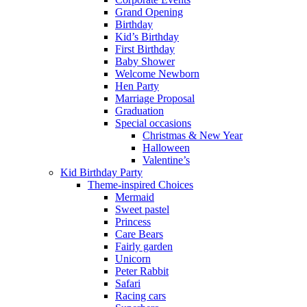
Grand Opening
Birthday
Kid’s Birthday
First Birthday
Baby Shower
Welcome Newborn
Hen Party
Marriage Proposal
Graduation
Special occasions
Christmas & New Year
Halloween
Valentine’s
Kid Birthday Party
Theme-inspired Choices
Mermaid
Sweet pastel
Princess
Care Bears
Fairly garden
Unicorn
Peter Rabbit
Safari
Racing cars