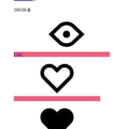
500.00
฿
Line
Wishlist
Wishlist
Wishlist