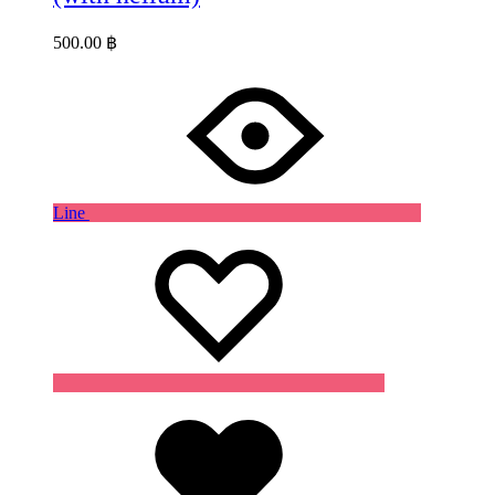
500.00
฿
Line
Wishlist
Wishlist
Wishlist