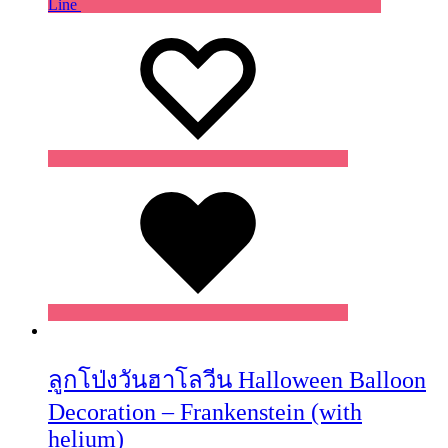
Line
Wishlist
Wishlist
Wishlist
ลูกโป่งวันฮาโลวีน Halloween Balloon
Decoration – Frankenstein (with
helium)