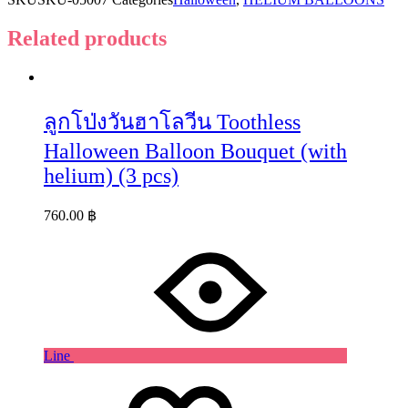
Related products
ลูกโป่งวันฮาโลวีน Toothless
Halloween Balloon Bouquet (with
helium) (3 pcs)
760.00
฿
Line
Wishlist
Wishlist