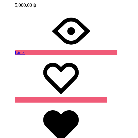
5,000.00
฿
Line
Wishlist
Wishlist
Wishlist