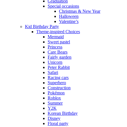
Graduation
Special occasions
Christmas & New Year
Halloween
Valentine’s
Kid Birthday Party
Theme-inspired Choices
Mermaid
Sweet pastel
Princess
Care Bears
Fairly garden
Unicorn
Peter Rabbit
Safari
Racing cars
Superhero
Construction
Pokémon
Roblox
Summer
Y2K
Korean Birthday
Disney
Floral party