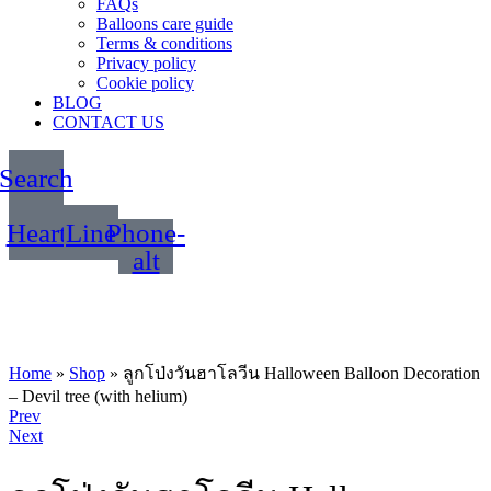
FAQs
Balloons care guide
Terms & conditions
Privacy policy
Cookie policy
BLOG
CONTACT US
Search
Heart
Line
Phone-
alt
Home
»
Shop
»
ลูกโป่งวันฮาโลวีน Halloween Balloon Decoration
– Devil tree (with helium)
Product
Prev
Next
navigation