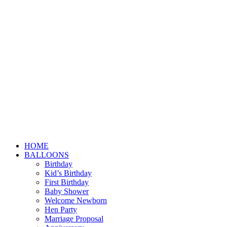
HOME
BALLOONS
Birthday
Kid’s Birthday
First Birthday
Baby Shower
Welcome Newborn
Hen Party
Marriage Proposal