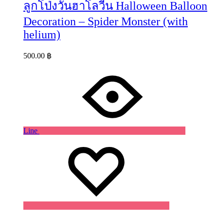
ลูกโป่งวันฮาโลวีน Halloween Balloon
Decoration – Spider Monster (with
helium)
500.00
฿
Line
Wishlist
Wishlist
Wishlist