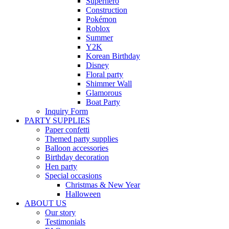
Superhero
Construction
Pokémon
Roblox
Summer
Y2K
Korean Birthday
Disney
Floral party
Shimmer Wall
Glamorous
Boat Party
Inquiry Form
PARTY SUPPLIES
Paper confetti
Themed party supplies
Balloon accessories
Birthday decoration
Hen party
Special occasions
Christmas & New Year
Halloween
ABOUT US
Our story
Testimonials