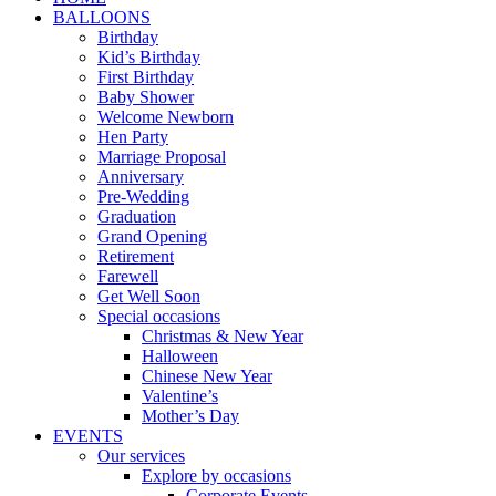
BALLOONS
Birthday
Kid’s Birthday
First Birthday
Baby Shower
Welcome Newborn
Hen Party
Marriage Proposal
Anniversary
Pre-Wedding
Graduation
Grand Opening
Retirement
Farewell
Get Well Soon
Special occasions
Christmas & New Year
Halloween
Chinese New Year
Valentine’s
Mother’s Day
EVENTS
Our services
Explore by occasions
Corporate Events