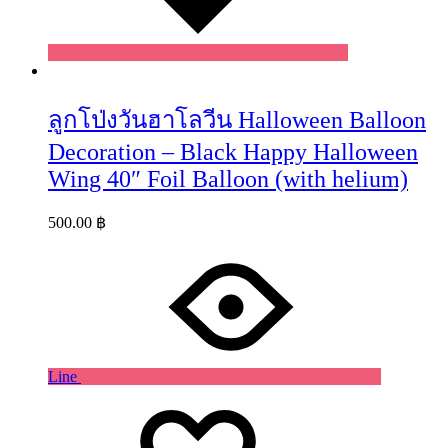
ลูกโป่งวันฮาโลวีน Halloween Balloon
Decoration – Black Happy Halloween
Wing 40″ Foil Balloon (with helium)
500.00
฿
Line
Wishlist
Wishlist