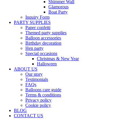
Shimmer Wall
Glamorous
Boat Party
Inquiry Form
PARTY SUPPLIES
Paper confetti
Themed party supplies
Balloon accessories
Birthday decoration
Hen party
Special occasions
Christmas & New Year
Halloween
ABOUT US
Our story
Testimonials
FAQs
Balloons care guide
Terms & conditions
Privacy policy
Cookie policy
BLOG
CONTACT US