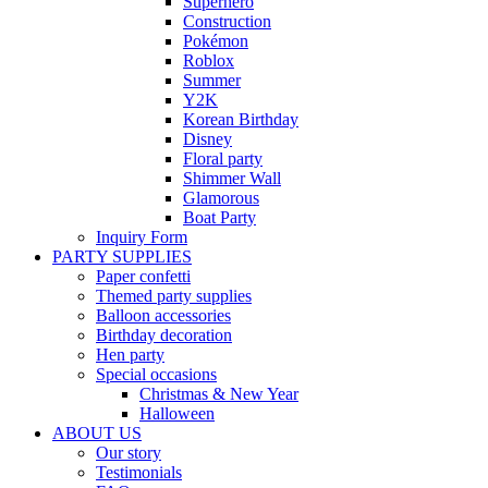
Superhero
Construction
Pokémon
Roblox
Summer
Y2K
Korean Birthday
Disney
Floral party
Shimmer Wall
Glamorous
Boat Party
Inquiry Form
PARTY SUPPLIES
Paper confetti
Themed party supplies
Balloon accessories
Birthday decoration
Hen party
Special occasions
Christmas & New Year
Halloween
ABOUT US
Our story
Testimonials