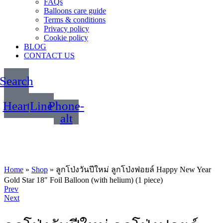
FAQs
Balloons care guide
Terms & conditions
Privacy policy
Cookie policy
BLOG
CONTACT US
Search
Heart
Line
Phone-
alt
Home
»
Shop
»
ลูกโป่งวันปีใหม่ ลูกโป่งฟอยล์ Happy New Year
Gold Star 18″ Foil Balloon (with helium) (1 piece)
Product
Prev
Next
navigation