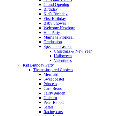
Grand Opening
Birthday
Kid’s Birthday
First Birthday
Baby Shower
Welcome Newborn
Hen Party
Marriage Proposal
Graduation
Special occasions
Christmas & New Year
Halloween
Valentine’s
Kid Birthday Party
Theme-inspired Choices
Mermaid
Sweet pastel
Princess
Care Bears
Fairly garden
Unicorn
Peter Rabbit
Safari
Racing cars