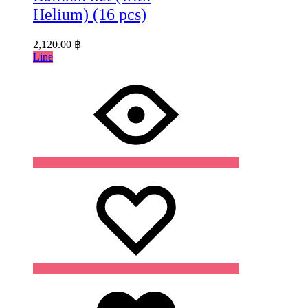
Helium) (16 pcs)
2,120.00
฿
Line
Wishlist
Wishlist