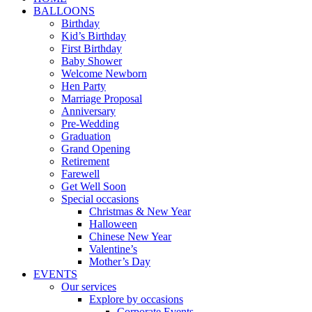
BALLOONS
Birthday
Kid’s Birthday
First Birthday
Baby Shower
Welcome Newborn
Hen Party
Marriage Proposal
Anniversary
Pre-Wedding
Graduation
Grand Opening
Retirement
Farewell
Get Well Soon
Special occasions
Christmas & New Year
Halloween
Chinese New Year
Valentine’s
Mother’s Day
EVENTS
Our services
Explore by occasions
Corporate Events