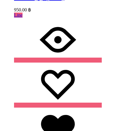
950.00
฿
Line
Wishlist
Wishlist