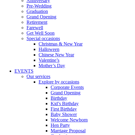
Anniversary
Pre-Wedding
Graduation
Grand Opening
Retirement
Farewell
Get Well Soon
Special occasions
Christmas & New Year
Halloween
Chinese New Year
Valentine’s
Mother’s Day
EVENTS
Our services
Explore by occasions
Corporate Events
Grand Opening
Birthday
Kid’s Birthday
First Birthday
Baby Shower
Welcome Newborn
Hen Party
Marriage Proposal