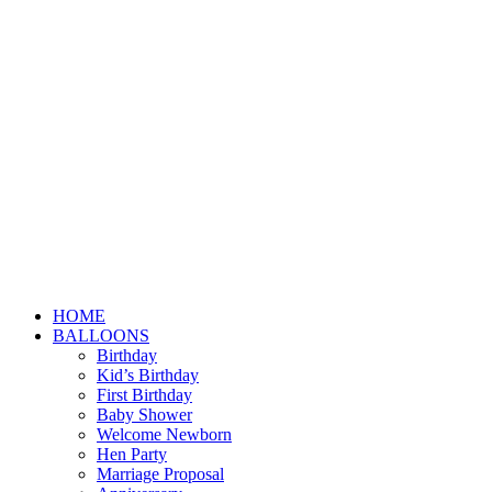
HOME
BALLOONS
Birthday
Kid’s Birthday
First Birthday
Baby Shower
Welcome Newborn
Hen Party
Marriage Proposal