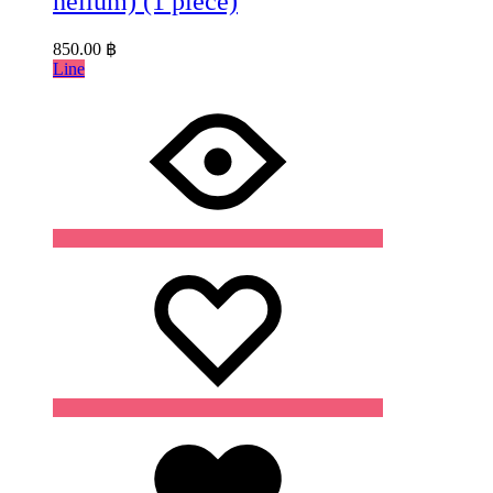
helium) (1 piece)
850.00
฿
Line
Wishlist
Wishlist