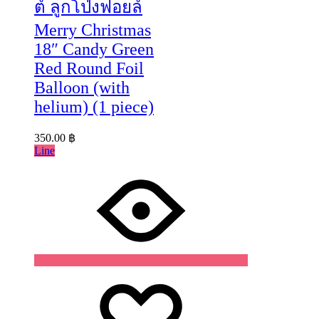
ต์ ลูกโป่งฟอยล์
Merry Christmas
18″ Candy Green
Red Round Foil
Balloon (with
helium) (1 piece)
350.00
฿
Line