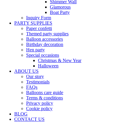
Shimmer Wall
Glamorous
Boat Party
Inquiry Form
PARTY SUPPLIES
Paper confetti
Themed party supplies
Balloon accessories
Birthday decoration
Hen party
Special occasions
Christmas & New Year
Halloween
ABOUT US
Our story
Testimonials
FAQs
Balloons care guide
Terms & conditions
Privacy policy
Cookie policy
BLOG
CONTACT US