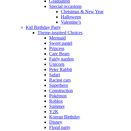
Graduation
Special occasions
Christmas & New Year
Halloween
Valentine’s
Kid Birthday Party
Theme-inspired Choices
Mermaid
Sweet pastel
Princess
Care Bears
Fairly garden
Unicorn
Peter Rabbit
Safari
Racing cars
Superhero
Construction
Pokémon
Roblox
Summer
Y2K
Korean Birthday
Disney
Floral party