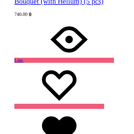
Bouquet (with Helium) (5 pcs)
740.00
฿
Line
Wishlist
Wishlist
Wishlist