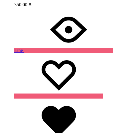
350.00
฿
Line
Wishlist
Wishlist
Wishlist