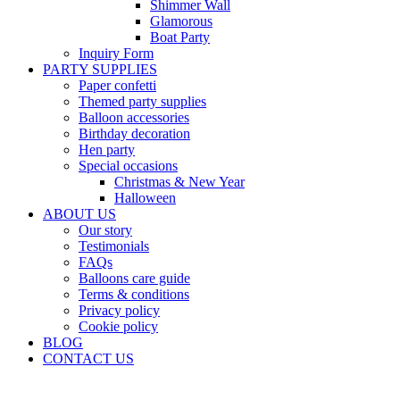
Shimmer Wall
Glamorous
Boat Party
Inquiry Form
PARTY SUPPLIES
Paper confetti
Themed party supplies
Balloon accessories
Birthday decoration
Hen party
Special occasions
Christmas & New Year
Halloween
ABOUT US
Our story
Testimonials
FAQs
Balloons care guide
Terms & conditions
Privacy policy
Cookie policy
BLOG
CONTACT US