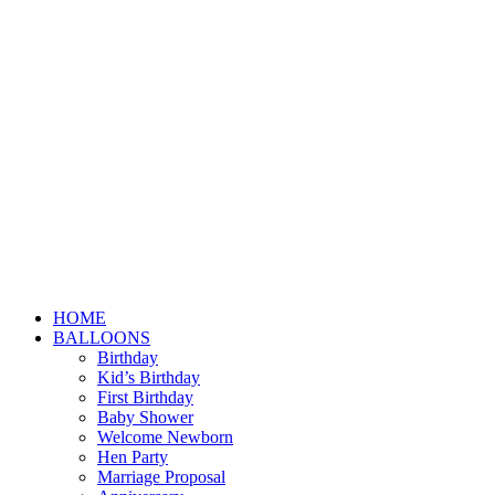
HOME
BALLOONS
Birthday
Kid’s Birthday
First Birthday
Baby Shower
Welcome Newborn
Hen Party
Marriage Proposal