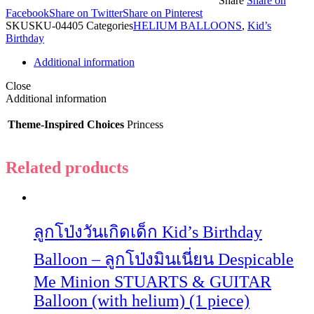
Share
Share on
Facebook
Share on Twitter
Share on Pinterest
SKU
SKU-04405
Categories
HELIUM BALLOONS
,
Kid’s
Birthday
Additional information
Close
Additional information
Theme-Inspired Choices
Princess
Related products
ลูกโป่งวันเกิดเด็ก Kid’s Birthday
Balloon – ลูกโป่งมินเนี่ยน Despicable
Me Minion STUARTS & GUITAR
Balloon (with helium) (1 piece)