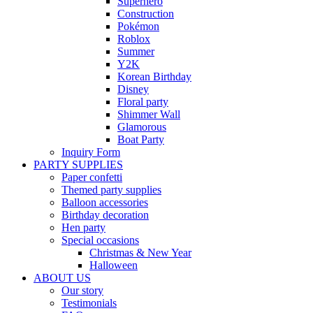
Superhero
Construction
Pokémon
Roblox
Summer
Y2K
Korean Birthday
Disney
Floral party
Shimmer Wall
Glamorous
Boat Party
Inquiry Form
PARTY SUPPLIES
Paper confetti
Themed party supplies
Balloon accessories
Birthday decoration
Hen party
Special occasions
Christmas & New Year
Halloween
ABOUT US
Our story
Testimonials