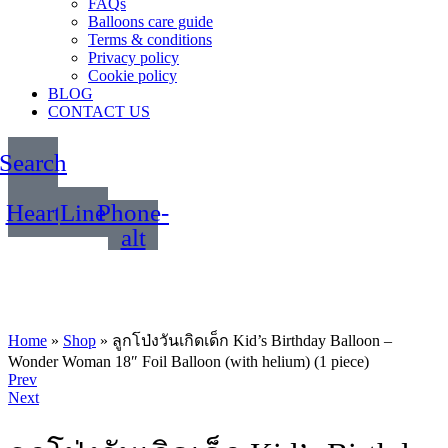
FAQs
Balloons care guide
Terms & conditions
Privacy policy
Cookie policy
BLOG
CONTACT US
Search
Heart
Line
Phone-
alt
Home
»
Shop
»
ลูกโป่งวันเกิดเด็ก Kid’s Birthday Balloon –
Wonder Woman 18″ Foil Balloon (with helium) (1 piece)
Product
Prev
Next
navigation