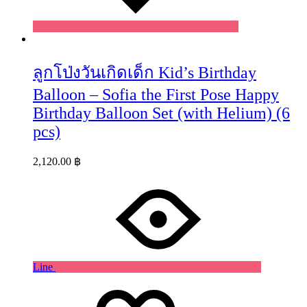
ลูกโป่งวันเกิดเด็ก Kid’s Birthday
Balloon – Sofia the First Pose Happy
Birthday Balloon Set (with Helium) (6
pcs)
2,120.00
฿
Line
Wishlist
Wishlist