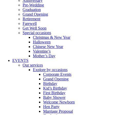
Anniversary
Pre-Wedding
Graduation
Grand Opening
Retirement
Farewell
Get Well Soon
Special occasions
Christmas & New Year
Halloween
Chinese New Year
Valentine’s
Mother’s Day
EVENTS
Our services
Explore by occasions
Corporate Events
Grand Opening
Birthday
Kid’s Birthday
First Birthday
Baby Shower
Welcome Newborn
Hen Party
Marriage Proposal