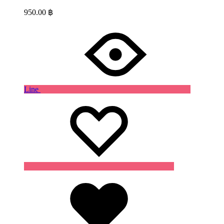
950.00
฿
Line
Wishlist
Wishlist
Wishlist