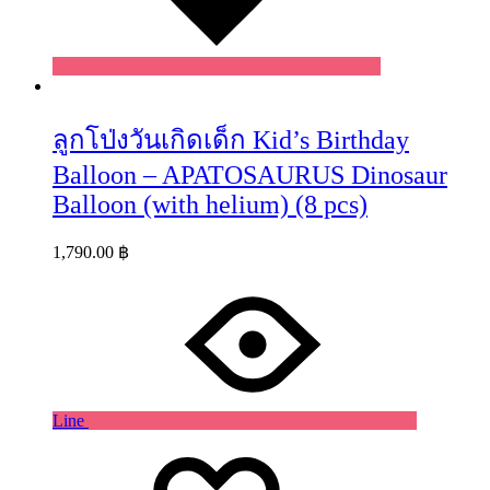
ลูกโป่งวันเกิดเด็ก Kid’s Birthday
Balloon – APATOSAURUS Dinosaur
Balloon (with helium) (8 pcs)
1,790.00
฿
Line
Wishlist
Wishlist