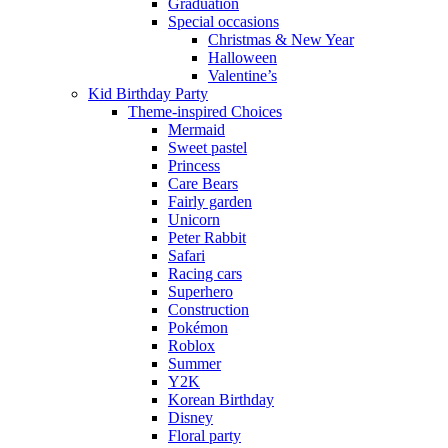
Graduation
Special occasions
Christmas & New Year
Halloween
Valentine’s
Kid Birthday Party
Theme-inspired Choices
Mermaid
Sweet pastel
Princess
Care Bears
Fairly garden
Unicorn
Peter Rabbit
Safari
Racing cars
Superhero
Construction
Pokémon
Roblox
Summer
Y2K
Korean Birthday
Disney
Floral party