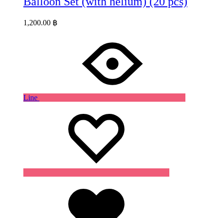
Balloon Set (with helium) (20 pcs)
1,200.00
฿
Line
Wishlist
Wishlist
Wishlist