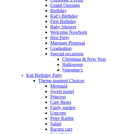
Grand Opening
Birthday
Kid’s Birthday
First Birthday
Baby Shower
Welcome Newborn
Hen Party
Marriage Proposal
Graduation
Special occasions
Christmas & New Year
Halloween
Valentine’s
Kid Birthday Party
Theme-inspired Choices
Mermaid
Sweet pastel
Princess
Care Bears
Fairly garden
Unicorn
Peter Rabbit
Safari
Racing cars