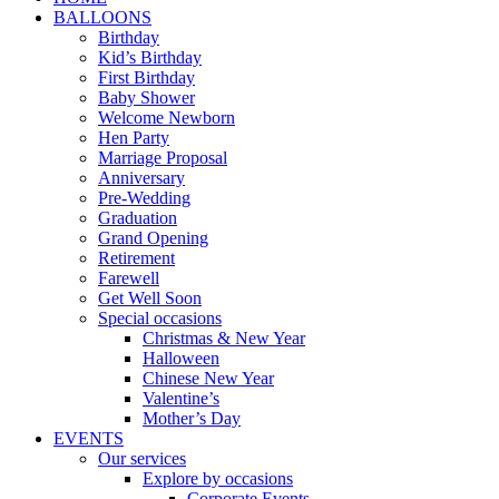
BALLOONS
Birthday
Kid’s Birthday
First Birthday
Baby Shower
Welcome Newborn
Hen Party
Marriage Proposal
Anniversary
Pre-Wedding
Graduation
Grand Opening
Retirement
Farewell
Get Well Soon
Special occasions
Christmas & New Year
Halloween
Chinese New Year
Valentine’s
Mother’s Day
EVENTS
Our services
Explore by occasions
Corporate Events