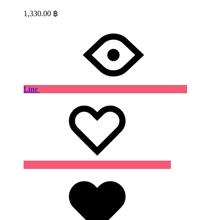
1,330.00
฿
Line
Wishlist
Wishlist
Wishlist