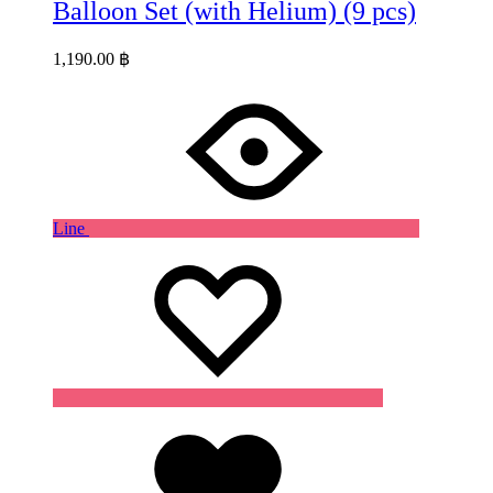
Balloon Set (with Helium) (9 pcs)
1,190.00
฿
Line
Wishlist
Wishlist
Wishlist