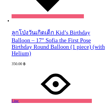
ลูกโป่งวันเกิดเด็ก Kid’s Birthday
Balloon – 17″ Sofia the First Pose
Birthday Round Balloon (1 piece) (with
Helium)
350.00
฿
Line
Wishlist
Wishlist