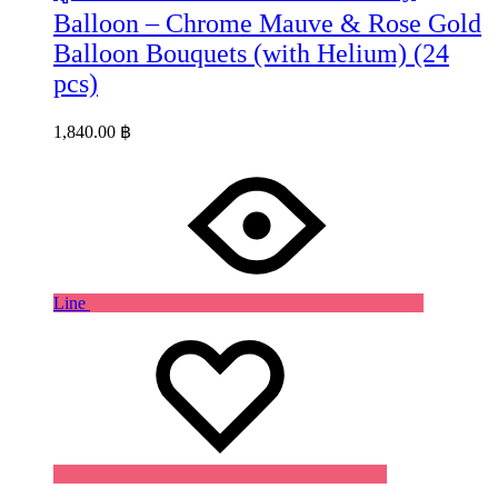
Balloon – Chrome Mauve & Rose Gold
Balloon Bouquets (with Helium) (24
pcs)
1,840.00
฿
Line
Wishlist
Wishlist
Wishlist