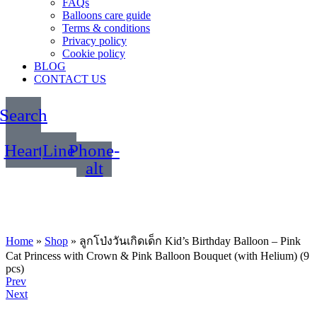
FAQs
Balloons care guide
Terms & conditions
Privacy policy
Cookie policy
BLOG
CONTACT US
Search
Heart
Line
Phone-
alt
Home
»
Shop
»
ลูกโป่งวันเกิดเด็ก Kid’s Birthday Balloon – Pink
Cat Princess with Crown & Pink Balloon Bouquet (with Helium) (9
pcs)
Product
Prev
Next
navigation