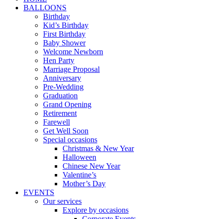
BALLOONS
Birthday
Kid’s Birthday
First Birthday
Baby Shower
Welcome Newborn
Hen Party
Marriage Proposal
Anniversary
Pre-Wedding
Graduation
Grand Opening
Retirement
Farewell
Get Well Soon
Special occasions
Christmas & New Year
Halloween
Chinese New Year
Valentine’s
Mother’s Day
EVENTS
Our services
Explore by occasions
Corporate Events