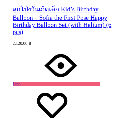
ลูกโป่งวันเกิดเด็ก Kid’s Birthday
Balloon – Sofia the First Pose Happy
Birthday Balloon Set (with Helium) (6
pcs)
2,120.00
฿
Line
Wishlist
Wishlist