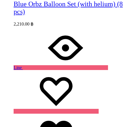
Blue Orbz Balloon Set (with helium) (8
pcs)
2,210.00
฿
Line
Wishlist
Wishlist
Wishlist