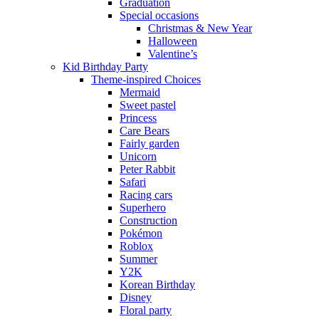
Graduation
Special occasions
Christmas & New Year
Halloween
Valentine’s
Kid Birthday Party
Theme-inspired Choices
Mermaid
Sweet pastel
Princess
Care Bears
Fairly garden
Unicorn
Peter Rabbit
Safari
Racing cars
Superhero
Construction
Pokémon
Roblox
Summer
Y2K
Korean Birthday
Disney
Floral party