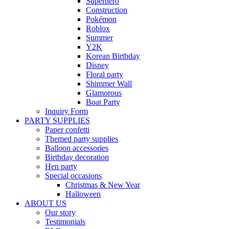
Superhero
Construction
Pokémon
Roblox
Summer
Y2K
Korean Birthday
Disney
Floral party
Shimmer Wall
Glamorous
Boat Party
Inquiry Form
PARTY SUPPLIES
Paper confetti
Themed party supplies
Balloon accessories
Birthday decoration
Hen party
Special occasions
Christmas & New Year
Halloween
ABOUT US
Our story
Testimonials