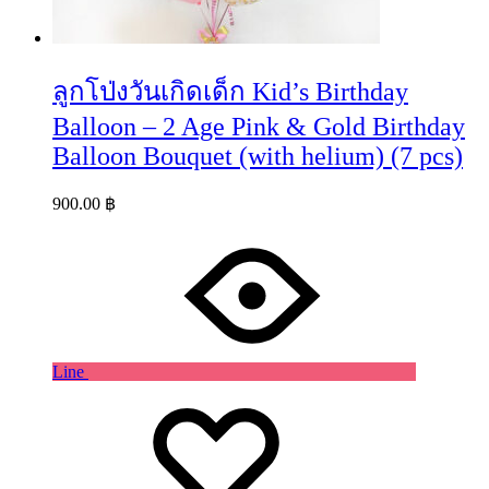
ลูกโป่งวันเกิดเด็ก Kid’s Birthday
Balloon – 2 Age Pink & Gold Birthday
Balloon Bouquet (with helium) (7 pcs)
900.00
฿
Line
Wishlist
Wishlist