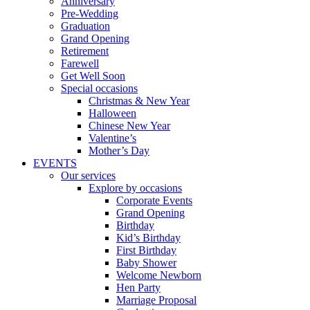
Anniversary
Pre-Wedding
Graduation
Grand Opening
Retirement
Farewell
Get Well Soon
Special occasions
Christmas & New Year
Halloween
Chinese New Year
Valentine’s
Mother’s Day
EVENTS
Our services
Explore by occasions
Corporate Events
Grand Opening
Birthday
Kid’s Birthday
First Birthday
Baby Shower
Welcome Newborn
Hen Party
Marriage Proposal