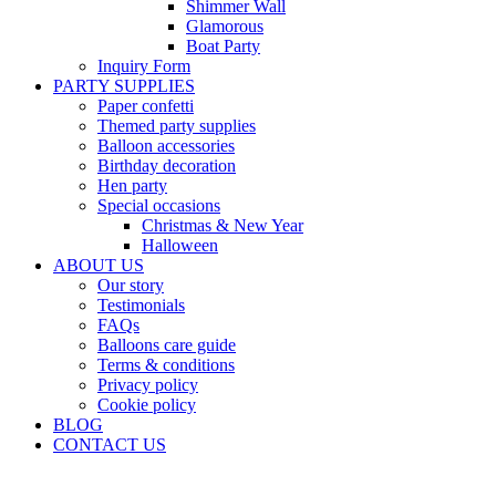
Shimmer Wall
Glamorous
Boat Party
Inquiry Form
PARTY SUPPLIES
Paper confetti
Themed party supplies
Balloon accessories
Birthday decoration
Hen party
Special occasions
Christmas & New Year
Halloween
ABOUT US
Our story
Testimonials
FAQs
Balloons care guide
Terms & conditions
Privacy policy
Cookie policy
BLOG
CONTACT US