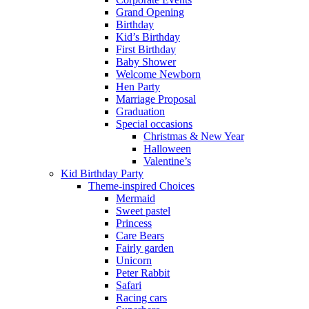
Grand Opening
Birthday
Kid’s Birthday
First Birthday
Baby Shower
Welcome Newborn
Hen Party
Marriage Proposal
Graduation
Special occasions
Christmas & New Year
Halloween
Valentine’s
Kid Birthday Party
Theme-inspired Choices
Mermaid
Sweet pastel
Princess
Care Bears
Fairly garden
Unicorn
Peter Rabbit
Safari
Racing cars