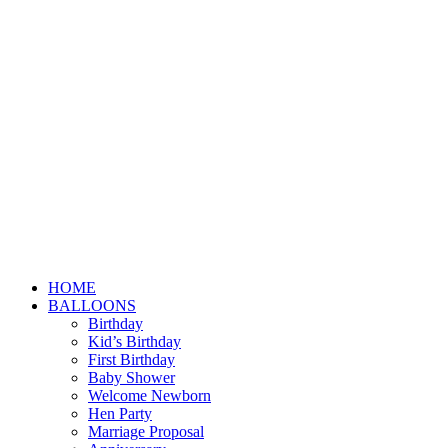
HOME
BALLOONS
Birthday
Kid’s Birthday
First Birthday
Baby Shower
Welcome Newborn
Hen Party
Marriage Proposal