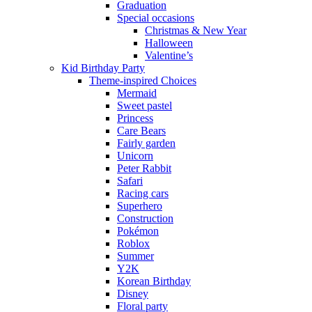
Graduation
Special occasions
Christmas & New Year
Halloween
Valentine’s
Kid Birthday Party
Theme-inspired Choices
Mermaid
Sweet pastel
Princess
Care Bears
Fairly garden
Unicorn
Peter Rabbit
Safari
Racing cars
Superhero
Construction
Pokémon
Roblox
Summer
Y2K
Korean Birthday
Disney
Floral party