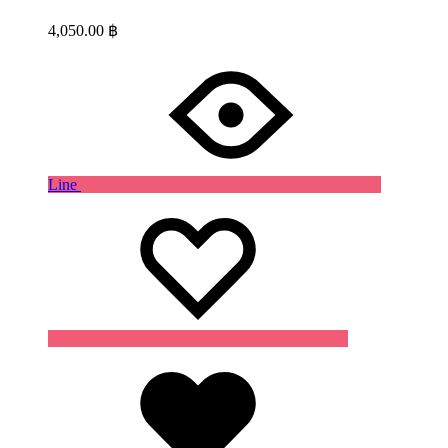
4,050.00
฿
Line
Wishlist
Wishlist
Wishlist