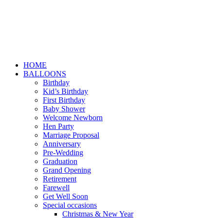
HOME
BALLOONS
Birthday
Kid’s Birthday
First Birthday
Baby Shower
Welcome Newborn
Hen Party
Marriage Proposal
Anniversary
Pre-Wedding
Graduation
Grand Opening
Retirement
Farewell
Get Well Soon
Special occasions
Christmas & New Year