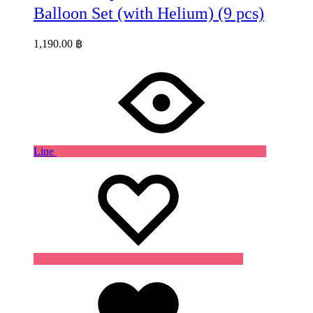
Balloon Set (with Helium) (9 pcs)
1,190.00
฿
Line
Wishlist
Wishlist
Wishlist