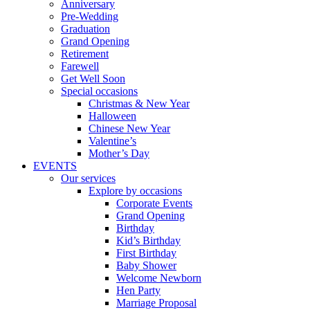
Anniversary
Pre-Wedding
Graduation
Grand Opening
Retirement
Farewell
Get Well Soon
Special occasions
Christmas & New Year
Halloween
Chinese New Year
Valentine’s
Mother’s Day
EVENTS
Our services
Explore by occasions
Corporate Events
Grand Opening
Birthday
Kid’s Birthday
First Birthday
Baby Shower
Welcome Newborn
Hen Party
Marriage Proposal