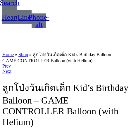
Search
Heart
Line
Phone-
alt
Home
»
Shop
»
ลูกโป่งวันเกิดเด็ก Kid’s Birthday Balloon –
GAME CONTROLLER Balloon (with Helium)
Product
Prev
Next
navigation
ลูกโป่งวันเกิดเด็ก Kid’s Birthday
Balloon – GAME
CONTROLLER Balloon (with
Helium)