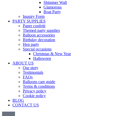
Shimmer Wall
Glamorous
Boat Party
Inquiry Form
PARTY SUPPLIES
Paper confetti
Themed party supplies
Balloon accessories
Birthday decoration
Hen party
Special occasions
Christmas & New Year
Halloween
ABOUT US
Our story
Testimonials
FAQs
Balloons care guide
Terms & conditions
Privacy policy
Cookie policy
BLOG
CONTACT US