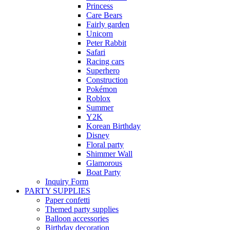
Princess
Care Bears
Fairly garden
Unicorn
Peter Rabbit
Safari
Racing cars
Superhero
Construction
Pokémon
Roblox
Summer
Y2K
Korean Birthday
Disney
Floral party
Shimmer Wall
Glamorous
Boat Party
Inquiry Form
PARTY SUPPLIES
Paper confetti
Themed party supplies
Balloon accessories
Birthday decoration