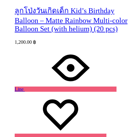
ลูกโป่งวันเกิดเด็ก Kid’s Birthday
Balloon – Matte Rainbow Multi-color
Balloon Set (with helium) (20 pcs)
1,200.00
฿
Line
Wishlist
Wishlist