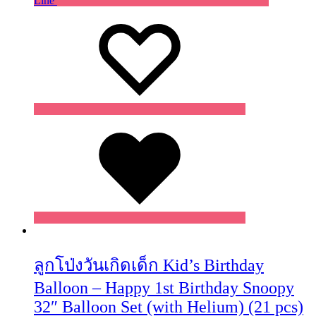
Line
Wishlist
Wishlist
Wishlist
ลูกโป่งวันเกิดเด็ก Kid’s Birthday
Balloon – Happy 1st Birthday Snoopy
32″ Balloon Set (with Helium) (21 pcs)