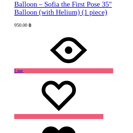
Balloon – Sofia the First Pose 35″
Balloon (with Helium) (1 piece)
950.00
฿
Line
Wishlist
Wishlist
Wishlist