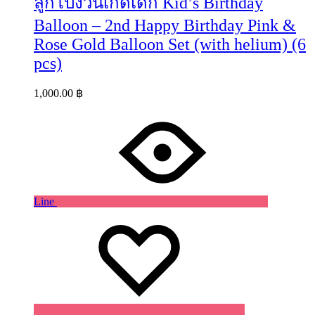
ลูกโป่งวันเกิดเด็ก Kid’s Birthday
Balloon – 2nd Happy Birthday Pink &
Rose Gold Balloon Set (with helium) (6
pcs)
1,000.00
฿
Line
Wishlist
Wishlist