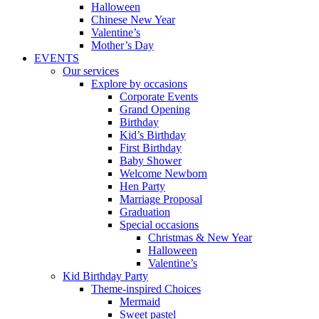
Halloween
Chinese New Year
Valentine’s
Mother’s Day
EVENTS
Our services
Explore by occasions
Corporate Events
Grand Opening
Birthday
Kid’s Birthday
First Birthday
Baby Shower
Welcome Newborn
Hen Party
Marriage Proposal
Graduation
Special occasions
Christmas & New Year
Halloween
Valentine’s
Kid Birthday Party
Theme-inspired Choices
Mermaid
Sweet pastel