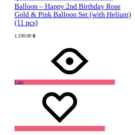
Balloon – Happy 2nd Birthday Rose
Gold & Pink Balloon Set (with Helium)
(11 pcs)
1,330.00
฿
Line
Wishlist
Wishlist
Wishlist