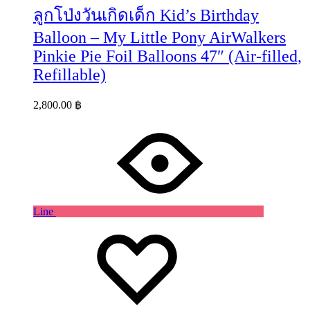
ลูกโป่งวันเกิดเด็ก Kid’s Birthday
Balloon – My Little Pony AirWalkers
Pinkie Pie Foil Balloons 47″ (Air-filled,
Refillable)
2,800.00
฿
Line
Wishlist
Wishlist