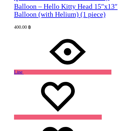
Balloon – Hello Kitty Head 15″x13″
Balloon (with Helium) (1 piece)
400.00
฿
Line
Wishlist
Wishlist
Wishlist