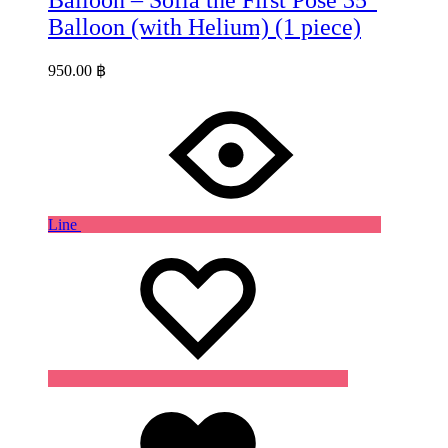
Balloon – Sofia the First Pose 35″
Balloon (with Helium) (1 piece)
950.00
฿
Line
Wishlist
Wishlist
Wishlist