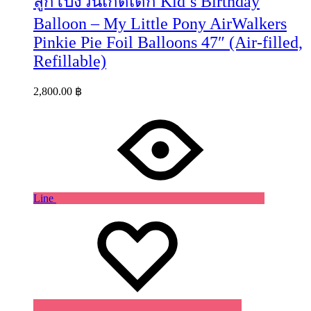
ลูกโป่งวันเกิดเด็ก Kid’s Birthday
Balloon – My Little Pony AirWalkers
Pinkie Pie Foil Balloons 47″ (Air-filled,
Refillable)
2,800.00
฿
Line
Wishlist
Wishlist