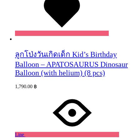
ลูกโป่งวันเกิดเด็ก Kid’s Birthday
Balloon – APATOSAURUS Dinosaur
Balloon (with helium) (8 pcs)
1,790.00
฿
Line
Wishlist
Wishlist