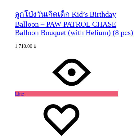
ลูกโป่งวันเกิดเด็ก Kid’s Birthday
Balloon – PAW PATROL CHASE
Balloon Bouquet (with Helium) (8 pcs)
1,710.00
฿
Line
Wishlist
Wishlist