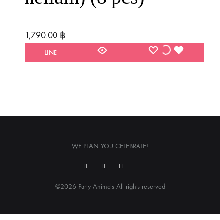
1,790.00
฿
WISHLIST
WISHLIST
WISHLIST
LINE
WE PLAN YOU CELEBRATE!
FACEBOOK
INSTRAGRAM
YOUTUBE
Back
to
©2026 Party Animals All rights reserved
top