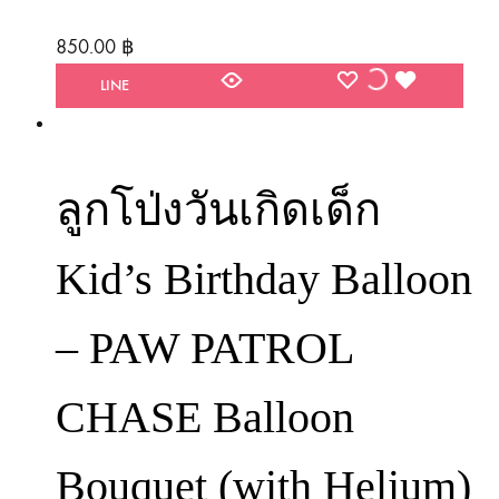
850.00
฿
WISHLIST
WISHLIST
WISHLIST
LINE
ลูกโป่งวันเกิดเด็ก
Kid’s Birthday Balloon
– PAW PATROL
CHASE Balloon
Bouquet (with Helium)