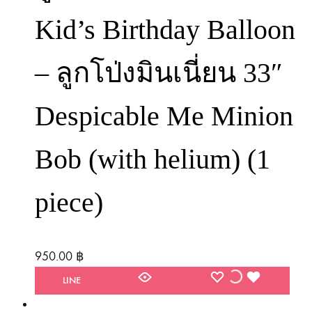
Kid’s Birthday Balloon
– ลูกโป่งมินเนี่ยน 33″
Despicable Me Minion
Bob (with helium) (1
piece)
950.00
฿
WISHLIST
WISHLIST
WISHLIST
LINE