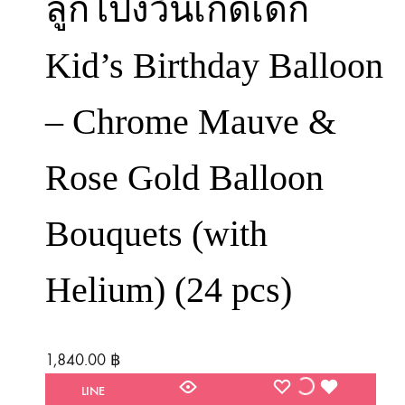
ลูกโป่งวันเกิดเด็ก
Kid’s Birthday Balloon
– Chrome Mauve &
Rose Gold Balloon
Bouquets (with
Helium) (24 pcs)
1,840.00
฿
WISHLIST
WISHLIST
WISHLIST
LINE