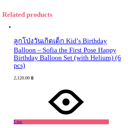
Related products
ลูกโป่งวันเกิดเด็ก Kid’s Birthday
Balloon – Sofia the First Pose Happy
Birthday Balloon Set (with Helium) (6
pcs)
2,120.00
฿
Line
Wishlist
Wishlist