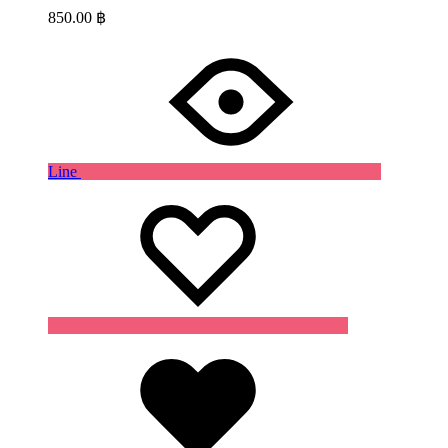
850.00
฿
Line
Wishlist
Wishlist
Wishlist