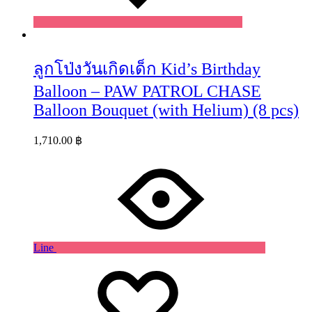
ลูกโป่งวันเกิดเด็ก Kid’s Birthday
Balloon – PAW PATROL CHASE
Balloon Bouquet (with Helium) (8 pcs)
1,710.00
฿
Line
Wishlist
Wishlist