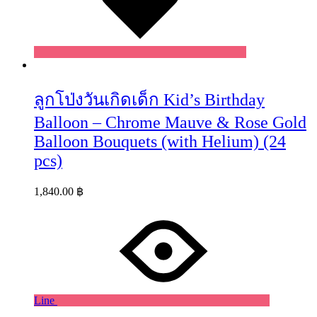
ลูกโป่งวันเกิดเด็ก Kid’s Birthday
Balloon – Chrome Mauve & Rose Gold
Balloon Bouquets (with Helium) (24
pcs)
1,840.00
฿
Line
Wishlist
Wishlist