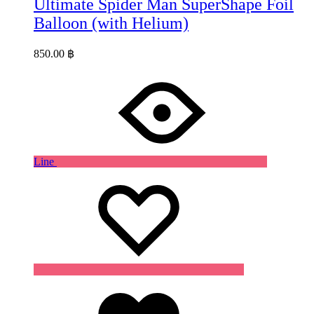
Ultimate Spider Man SuperShape Foil
Balloon (with Helium)
850.00
฿
Line
Wishlist
Wishlist
Wishlist