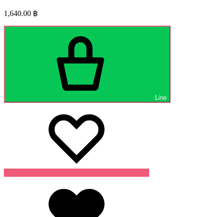
1,640.00
฿
Line
Wishlist
Wishlist
Wishlist