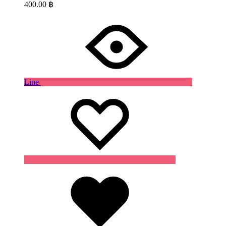
400.00
฿
Line
Wishlist
Wishlist
Wishlist