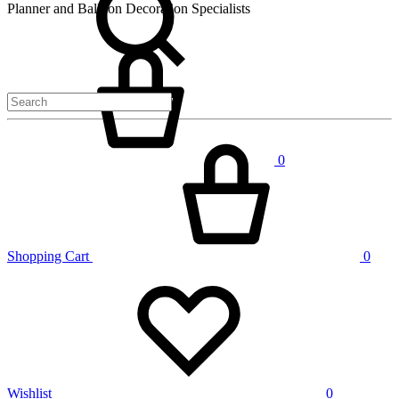
Planner and Balloon Decoration Specialists
Cart
0
Shopping Cart
0
Wishlist
0