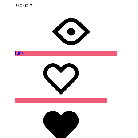
350.00
฿
Line
Wishlist
Wishlist
Wishlist