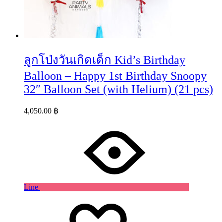
ลูกโป่งวันเกิดเด็ก Kid’s Birthday
Balloon – Happy 1st Birthday Snoopy
32″ Balloon Set (with Helium) (21 pcs)
4,050.00
฿
Line
Wishlist
Wishlist