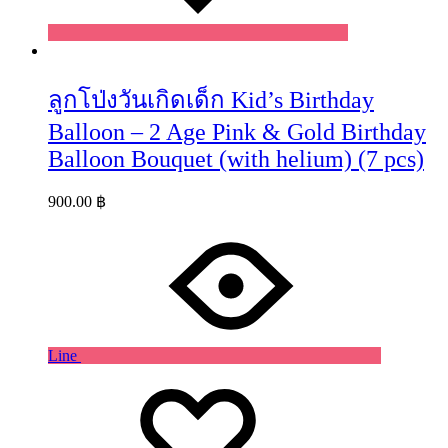
ลูกโป่งวันเกิดเด็ก Kid’s Birthday
Balloon – 2 Age Pink & Gold Birthday
Balloon Bouquet (with helium) (7 pcs)
900.00
฿
Line
Wishlist
Wishlist