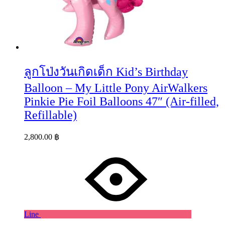
ลูกโป่งวันเกิดเด็ก Kid’s Birthday
Balloon – My Little Pony AirWalkers
Pinkie Pie Foil Balloons 47″ (Air-filled,
Refillable)
2,800.00
฿
Line
Wishlist
Wishlist