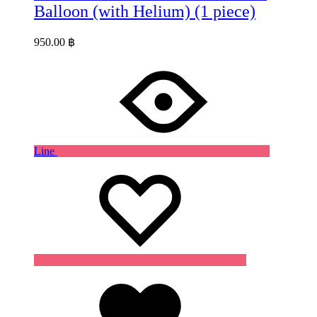
Balloon (with Helium) (1 piece)
950.00
฿
Line
Wishlist
Wishlist
Wishlist