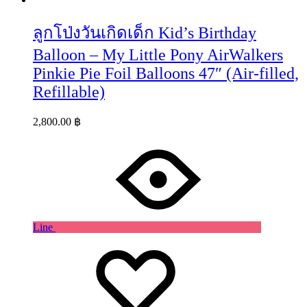
ลูกโป่งวันเกิดเด็ก Kid’s Birthday
Balloon – My Little Pony AirWalkers
Pinkie Pie Foil Balloons 47″ (Air-filled,
Refillable)
2,800.00
฿
Line
Wishlist
Wishlist