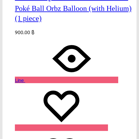
Poké Ball Orbz Balloon (with Helium)
(1 piece)
900.00
฿
Line
Wishlist
Wishlist
Wishlist