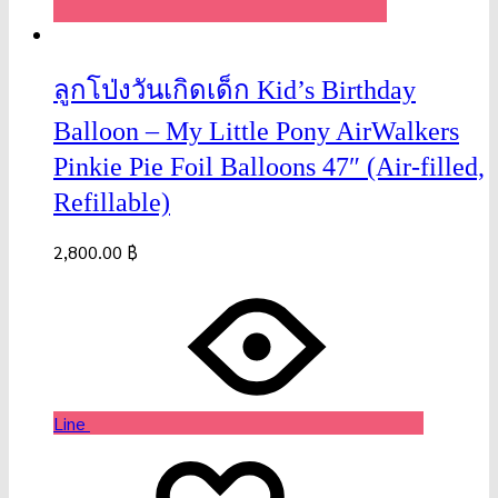
ลูกโป่งวันเกิดเด็ก Kid’s Birthday
Balloon – My Little Pony AirWalkers
Pinkie Pie Foil Balloons 47″ (Air-filled,
Refillable)
2,800.00
฿
Line
Wishlist
Wishlist