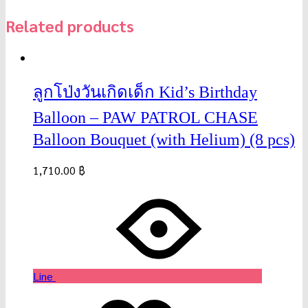
Related products
ลูกโป่งวันเกิดเด็ก Kid’s Birthday
Balloon – PAW PATROL CHASE
Balloon Bouquet (with Helium) (8 pcs)
1,710.00
฿
Line
Wishlist
Wishlist