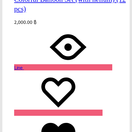
pcs)
2,000.00
฿
Line
Wishlist
Wishlist
Wishlist