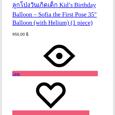
ลูกโป่งวันเกิดเด็ก Kid’s Birthday
Balloon – Sofia the First Pose 35″
Balloon (with Helium) (1 piece)
950.00
฿
Line
Wishlist
Wishlist