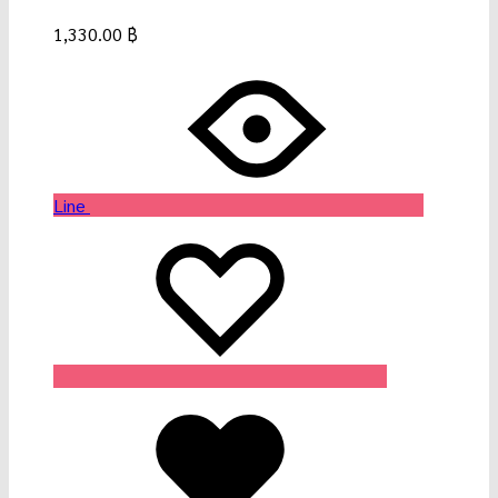
1,330.00
฿
Line
Wishlist
Wishlist
Wishlist