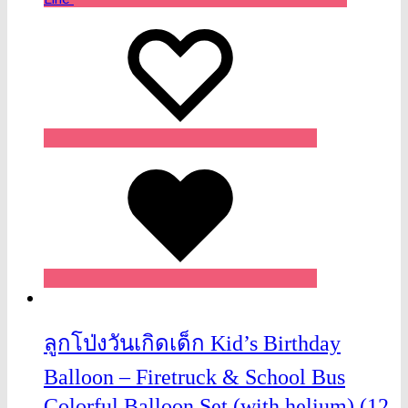
Wishlist
Wishlist
Wishlist
ลูกโป่งวันเกิดเด็ก Kid’s Birthday
Balloon – Firetruck & School Bus
Colorful Balloon Set (with helium) (12