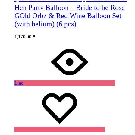
Hen Party Balloon – Bride to be Rose
GOld Orbz & Red Wine Balloon Set
(with helium) (6 pcs)
1,170.00
฿
Line
Wishlist
Wishlist
Wishlist