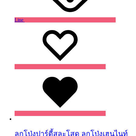
Line
Wishlist
Wishlist
Wishlist
ลูกโป่งปาร์ตี้สละโสด ลูกโป่งเฮนไนท์