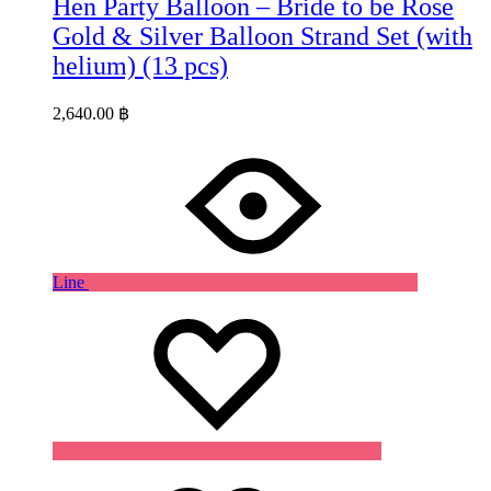
Hen Party Balloon – Bride to be Rose
Gold & Silver Balloon Strand Set (with
helium) (13 pcs)
2,640.00
฿
Line
Wishlist
Wishlist
Wishlist