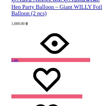
Hen Party Balloon – Giant WILLY Foil
Balloon (2 pcs)
1,000.00
฿
Line
Wishlist
Wishlist
Wishlist