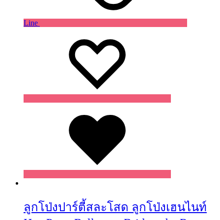
Line
Wishlist
Wishlist
Wishlist
ลูกโป่งปาร์ตี้สละโสด ลูกโป่งเฮนไนท์