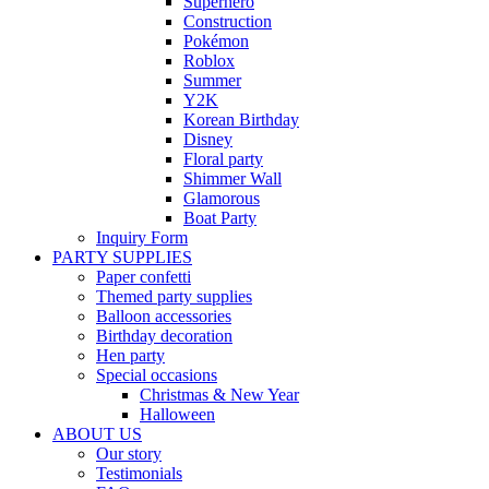
Superhero
Construction
Pokémon
Roblox
Summer
Y2K
Korean Birthday
Disney
Floral party
Shimmer Wall
Glamorous
Boat Party
Inquiry Form
PARTY SUPPLIES
Paper confetti
Themed party supplies
Balloon accessories
Birthday decoration
Hen party
Special occasions
Christmas & New Year
Halloween
ABOUT US
Our story
Testimonials