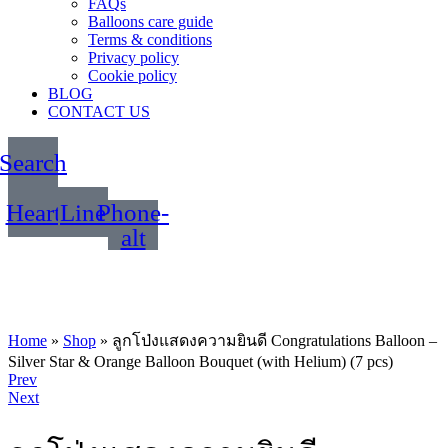
FAQs
Balloons care guide
Terms & conditions
Privacy policy
Cookie policy
BLOG
CONTACT US
Search
Heart
Line
Phone-
alt
Home
»
Shop
»
ลูกโป่งแสดงความยินดี Congratulations Balloon –
Silver Star & Orange Balloon Bouquet (with Helium) (7 pcs)
Product
Prev
Next
navigation