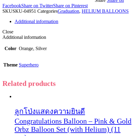
Share
Share on
Facebook
Share on Twitter
Share on Pinterest
SKU
SKU-04951
Categories
Graduation
,
HELIUM BALLOONS
Additional information
Close
Additional information
Color
Orange, Silver
Theme
Superhero
Related products
ลูกโป่งแสดงความยินดี
Congratulations Balloon – Pink & Gold
Orbz Balloon Set (with Helium) (11