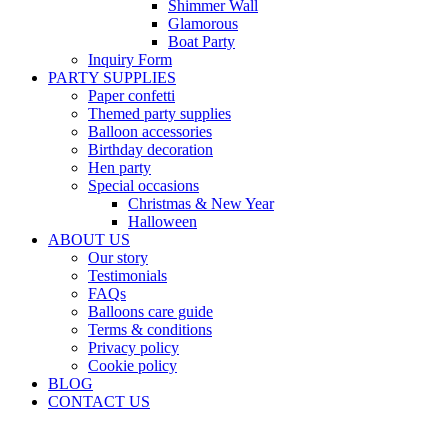
Shimmer Wall
Glamorous
Boat Party
Inquiry Form
PARTY SUPPLIES
Paper confetti
Themed party supplies
Balloon accessories
Birthday decoration
Hen party
Special occasions
Christmas & New Year
Halloween
ABOUT US
Our story
Testimonials
FAQs
Balloons care guide
Terms & conditions
Privacy policy
Cookie policy
BLOG
CONTACT US