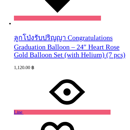
ลูกโป่งรับปริญญา Congratulations
Graduation Balloon – 24″ Heart Rose
Gold Balloon Set (with Helium) (7 pcs)
1,120.00
฿
Line
Wishlist
Wishlist