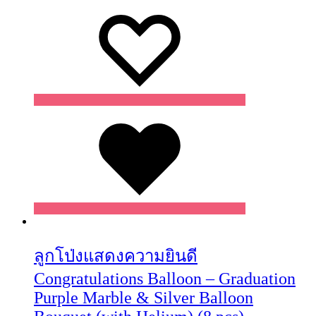
Wishlist
Wishlist
Wishlist
ลูกโป่งแสดงความยินดี
Congratulations Balloon – Graduation
Purple Marble & Silver Balloon