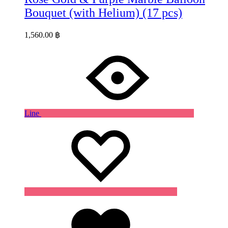
Bouquet (with Helium) (17 pcs)
1,560.00
฿
Line
Wishlist
Wishlist
Wishlist