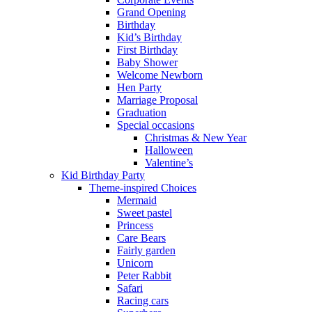
Grand Opening
Birthday
Kid’s Birthday
First Birthday
Baby Shower
Welcome Newborn
Hen Party
Marriage Proposal
Graduation
Special occasions
Christmas & New Year
Halloween
Valentine’s
Kid Birthday Party
Theme-inspired Choices
Mermaid
Sweet pastel
Princess
Care Bears
Fairly garden
Unicorn
Peter Rabbit
Safari
Racing cars