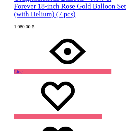
Forever 18-inch Rose Gold Balloon Set
(with Helium) (7 pcs)
1,980.00
฿
Line
Wishlist
Wishlist
Wishlist