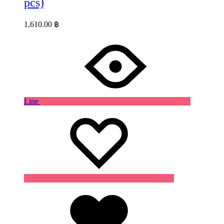
pcs)
1,610.00
฿
Line
Wishlist
Wishlist
Wishlist