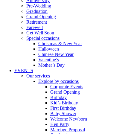
Anniversary
Pre-Wedding
Graduation
Grand Opening
Retirement
Farewell
Get Well Soon
Special occasions
Christmas & New Year
Halloween
Chinese New Year
Valentine’s
Mother’s Day
EVENTS
Our services
Explore by occasions
Corporate Events
Grand Opening
Birthday
Kid’s Birthday
First Birthday
Baby Shower
Welcome Newborn
Hen Party
Marriage Proposal