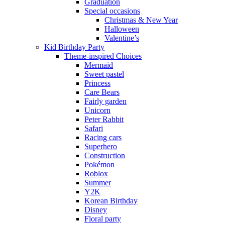
Graduation
Special occasions
Christmas & New Year
Halloween
Valentine’s
Kid Birthday Party
Theme-inspired Choices
Mermaid
Sweet pastel
Princess
Care Bears
Fairly garden
Unicorn
Peter Rabbit
Safari
Racing cars
Superhero
Construction
Pokémon
Roblox
Summer
Y2K
Korean Birthday
Disney
Floral party