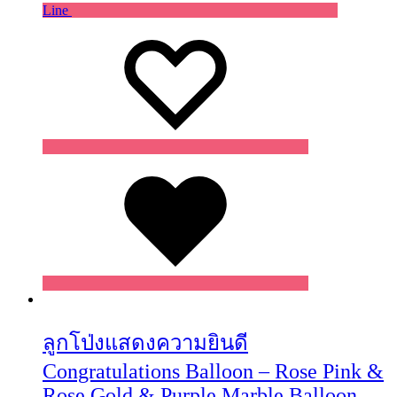
Line
Wishlist
Wishlist
Wishlist
ลูกโป่งแสดงความยินดี
Congratulations Balloon – Rose Pink &
Rose Gold & Purple Marble Balloon