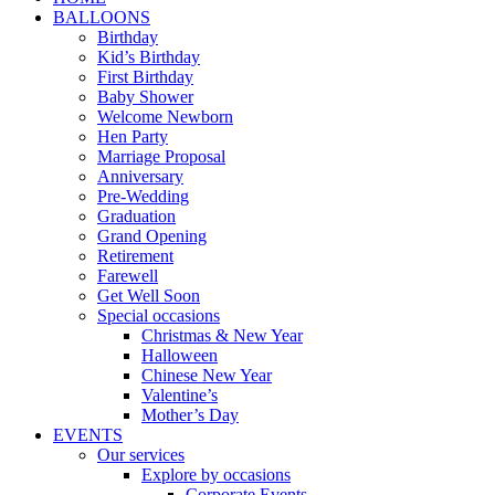
BALLOONS
Birthday
Kid’s Birthday
First Birthday
Baby Shower
Welcome Newborn
Hen Party
Marriage Proposal
Anniversary
Pre-Wedding
Graduation
Grand Opening
Retirement
Farewell
Get Well Soon
Special occasions
Christmas & New Year
Halloween
Chinese New Year
Valentine’s
Mother’s Day
EVENTS
Our services
Explore by occasions
Corporate Events