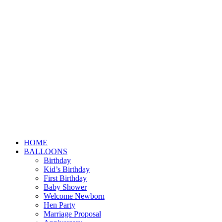
HOME
BALLOONS
Birthday
Kid’s Birthday
First Birthday
Baby Shower
Welcome Newborn
Hen Party
Marriage Proposal