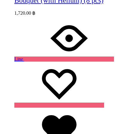
Bouquet (with Helium) (8 pcs)
1,720.00
฿
Line
Wishlist
Wishlist
Wishlist