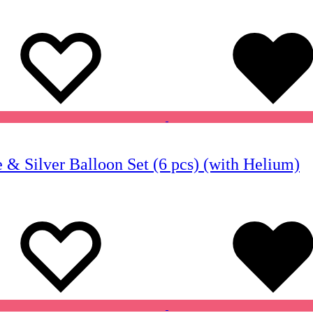
Wishlist
Wishlist
 & Silver Balloon Set (6 pcs) (with Helium)
Wishlist
Wishlist