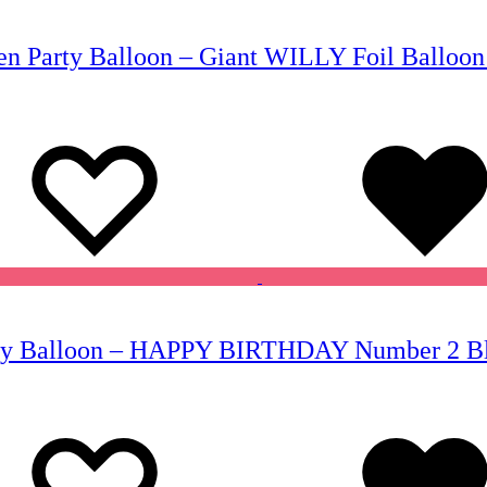
n Party Balloon – Giant WILLY Foil Balloon 
Wishlist
Wishlist
hday Balloon – HAPPY BIRTHDAY Number 2 Blue
Wishlist
Wishlist