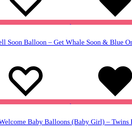
ell Soon Balloon – Get Whale Soon & Blue Or
Wishlist
Wishlist
elcome Baby Balloons (Baby Girl) – Twins B