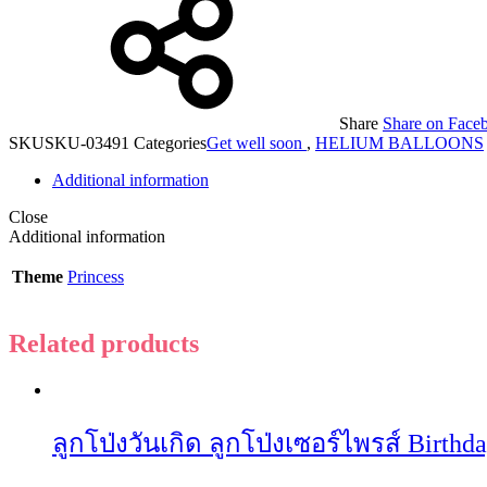
Share
Share on Face
SKU
SKU-03491
Categories
Get well soon
,
HELIUM BALLOONS
Additional information
Close
Additional information
Theme
Princess
Related products
ลูกโป่งวันเกิด ลูกโป่งเซอร์ไพรส์ Birth