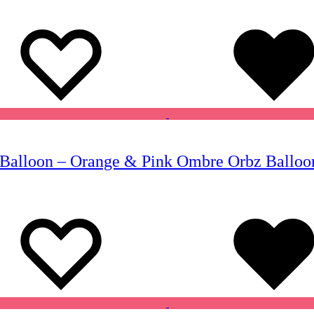
Wishlist
Wishlist
Balloon – Orange & Pink Ombre Orbz Balloon 
Wishlist
Wishlist