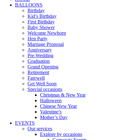
BALLOONS
Birthday
Kid’s Birthday
First Birthday
Baby Shower
Welcome Newborn
Hen Party
Marriage Proposal
Anniversary
Pre-Wedding
Graduation
Grand Opening
Retirement
Farewell
Get Well Soon
Special occasions
Christmas & New Year
Halloween
Chinese New Year
Valentine’s
Mother’s Day
EVENTS
Our services
Explore by occasions
Corporate Events