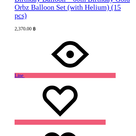
Orbz Balloon Set (with Helium) (15
pcs)
2,370.00
฿
Line
Wishlist
Wishlist
Wishlist