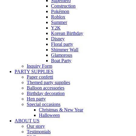
Superhero
Construction
Pokémon
Roblox
Summer
Y2K
Korean Birthday
Disney
Floral party
Shimmer Wall
Glamorous
Boat Party
Inquiry Form
PARTY SUPPLIES
Paper confetti
Themed party supplies
Balloon accessories
Birthday decoration
Hen party
Special occasions
Christmas & New Year
Halloween
ABOUT US
Our story
Testimonials