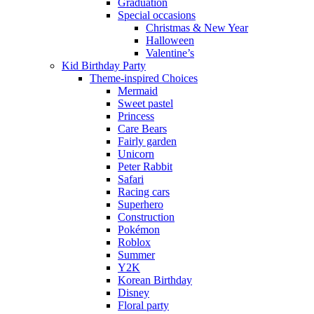
Graduation
Special occasions
Christmas & New Year
Halloween
Valentine’s
Kid Birthday Party
Theme-inspired Choices
Mermaid
Sweet pastel
Princess
Care Bears
Fairly garden
Unicorn
Peter Rabbit
Safari
Racing cars
Superhero
Construction
Pokémon
Roblox
Summer
Y2K
Korean Birthday
Disney
Floral party