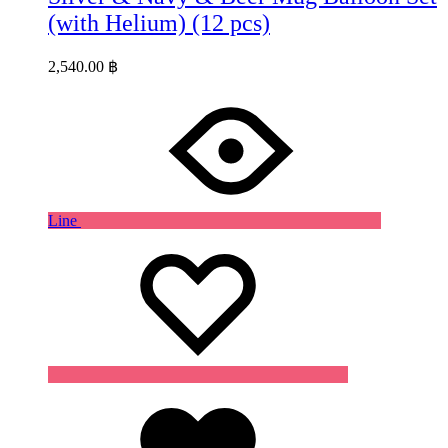
(with Helium) (12 pcs)
2,540.00
฿
Line
Wishlist
Wishlist
Wishlist