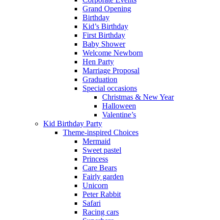
Grand Opening
Birthday
Kid’s Birthday
First Birthday
Baby Shower
Welcome Newborn
Hen Party
Marriage Proposal
Graduation
Special occasions
Christmas & New Year
Halloween
Valentine’s
Kid Birthday Party
Theme-inspired Choices
Mermaid
Sweet pastel
Princess
Care Bears
Fairly garden
Unicorn
Peter Rabbit
Safari
Racing cars