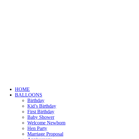
HOME
BALLOONS
Birthday
Kid’s Birthday
First Birthday
Baby Shower
Welcome Newborn
Hen Party
Marriage Proposal