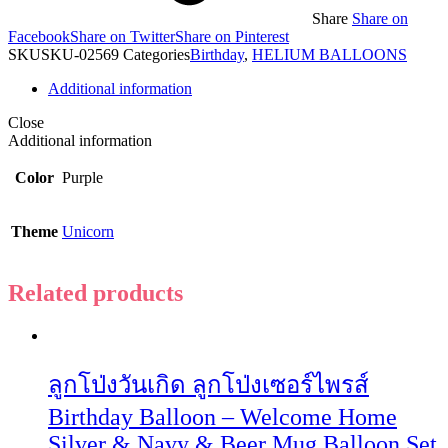
Share
Share on
Facebook
Share on Twitter
Share on Pinterest
SKU
SKU-02569
Categories
Birthday
,
HELIUM BALLOONS
Additional information
Close
Additional information
Color
Purple
Theme
Unicorn
Related products
ลูกโป่งวันเกิด ลูกโป่งเซอร์ไพรส์
Birthday Balloon – Welcome Home
Silver & Navy & Beer Mug Balloon Set