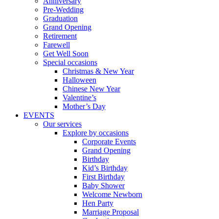
Anniversary
Pre-Wedding
Graduation
Grand Opening
Retirement
Farewell
Get Well Soon
Special occasions
Christmas & New Year
Halloween
Chinese New Year
Valentine’s
Mother’s Day
EVENTS
Our services
Explore by occasions
Corporate Events
Grand Opening
Birthday
Kid’s Birthday
First Birthday
Baby Shower
Welcome Newborn
Hen Party
Marriage Proposal