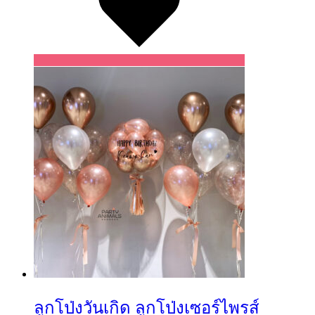
ลูกโป่งวันเกิด ลูกโป่งเซอร์ไพรส์