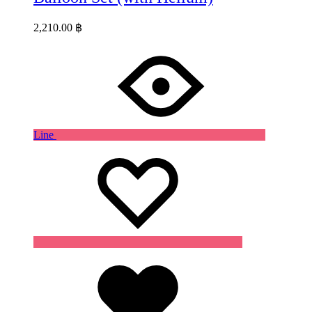
2,210.00
฿
Line
Wishlist
Wishlist
Wishlist