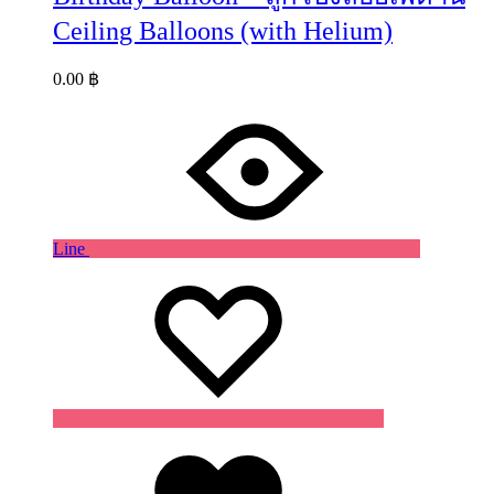
Ceiling Balloons (with Helium)
0.00
฿
Line
Wishlist
Wishlist
Wishlist