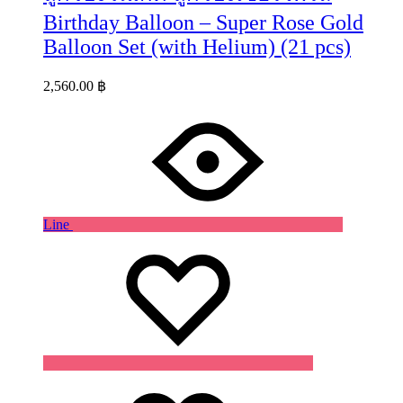
Birthday Balloon – Super Rose Gold
Balloon Set (with Helium) (21 pcs)
2,560.00
฿
Line
Wishlist
Wishlist
Wishlist