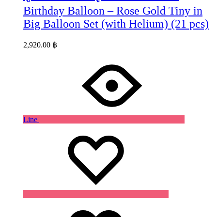
Birthday Balloon – Rose Gold Tiny in
Big Balloon Set (with Helium) (21 pcs)
2,920.00
฿
Line
Wishlist
Wishlist
Wishlist