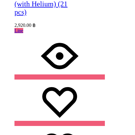
(with Helium) (21
pcs)
2,920.00
฿
Line
Wishlist
Wishlist