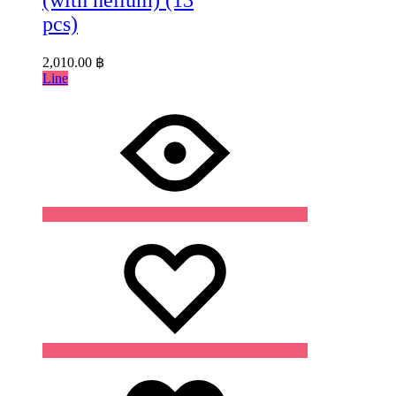
pcs)
2,010.00
฿
Line
Wishlist
Wishlist