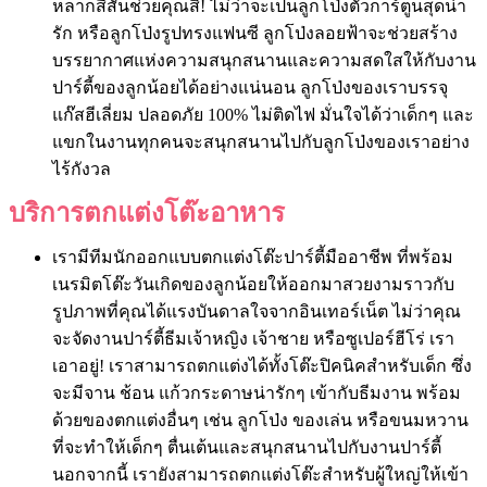
หลากสีสันช่วยคุณสิ! ไม่ว่าจะเป็นลูกโป่งตัวการ์ตูนสุดน่า
รัก หรือลูกโป่งรูปทรงแฟนซี ลูกโป่งลอยฟ้าจะช่วยสร้าง
บรรยากาศแห่งความสนุกสนานและความสดใสให้กับงาน
ปาร์ตี้ของลูกน้อยได้อย่างแน่นอน ลูกโป่งของเราบรรจุ
แก๊สฮีเลี่ยม ปลอดภัย 100% ไม่ติดไฟ มั่นใจได้ว่าเด็กๆ และ
แขกในงานทุกคนจะสนุกสนานไปกับลูกโป่งของเราอย่าง
ไร้กังวล
บริการตกแต่งโต๊ะอาหาร
เรามีทีมนักออกแบบตกแต่งโต๊ะปาร์ตี้มืออาชีพ ที่พร้อม
เนรมิตโต๊ะวันเกิดของลูกน้อยให้ออกมาสวยงามราวกับ
รูปภาพที่คุณได้แรงบันดาลใจจากอินเทอร์เน็ต ไม่ว่าคุณ
จะจัดงานปาร์ตี้ธีมเจ้าหญิง เจ้าชาย หรือซูเปอร์ฮีโร่ เรา
เอาอยู่!
เราสามารถตกแต่งได้ทั้งโต๊ะปิคนิคสำหรับเด็ก ซึ่ง
จะมีจาน ช้อน แก้วกระดาษน่ารักๆ เข้ากับธีมงาน พร้อม
ด้วยของตกแต่งอื่นๆ เช่น ลูกโป่ง ของเล่น หรือขนมหวาน
ที่จะทำให้เด็กๆ ตื่นเต้นและสนุกสนานไปกับงานปาร์ตี้
นอกจากนี้ เรายังสามารถตกแต่งโต๊ะสำหรับผู้ใหญ่ให้เข้า